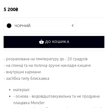
5 200₴
ЧОРНИЙ
ДО КОШИКА
- розрахована на температуру до - 20 градусів
- на спинці та на полочці зручні накладні кишені
- внутрішні кармани
- застібка типу блискавка
матеріал:
- основа - водовідштовхувальна та не продувна
плащівка Moncler