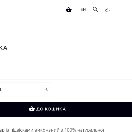
₴
EN
КА
Й
ДО КОШИКА
ар із підвісками виконаний з 100% натуральної