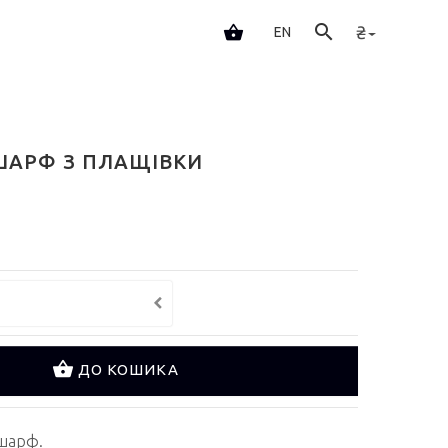
₴
EN
ШАРФ З ПЛАЩІВКИ
ДО КОШИКА
 шарф.