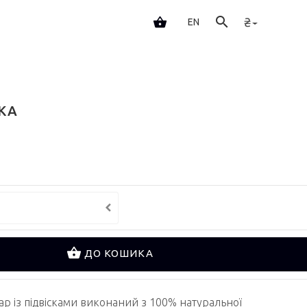
₴
EN
КА
ДО КОШИКА
ар із підвісками виконаний з 100% натуральної