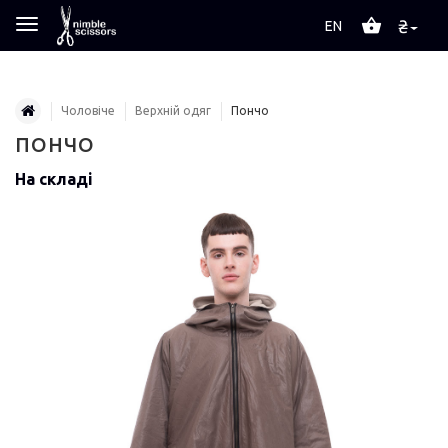
₴
EN
Чоловіче
Верхній одяг
Пончо
ПОНЧО
На складі