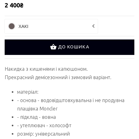
2 400₴
ХАКІ
ДО КОШИКА
Накидка з кишенями і капюшоном.
Прекрасний демісезонний і зимовий варіант.
матеріал:
- основа - водовідштовхувальна і не продувна
плащівка Moncler
- підклад - вовна
- утеплювач - холософт
розмір: універсальний