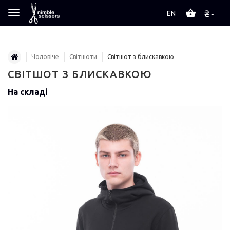
₴
EN
Чоловіче
Світшоти
Світшот з блискавкою
СВІТШОТ З БЛИСКАВКОЮ
На складі