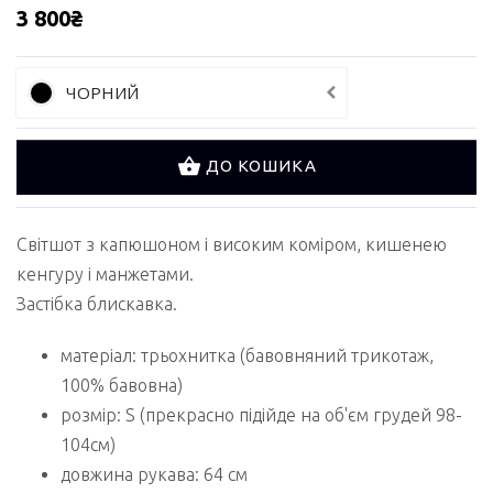
3 800₴
ЧОРНИЙ
ДО КОШИКА
Cвітшот з капюшоном і високим коміром, кишенею
кенгуру і манжетами.
Застібка блискавка.
матеріал: трьохнитка (бавовняний трикотаж,
100% бавовна)
розмір: S (прекрасно підійде на об'єм грудей 98-
104см)
довжина рукава: 64 см