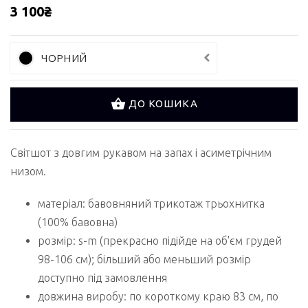
3 100₴
ЧОРНИЙ
ДО КОШИКА
Світшот з довгим рукавом на запах і асиметрічним
низом.
матеріал: бавовняний трикотаж трьохнитка
(100% бавовна)
розмір: s-m (прекрасно підійде на об'єм грудей
98-106 см); більший або меньший розмір
доступно під замовлення
довжина виробу: по короткому краю 83 см, по