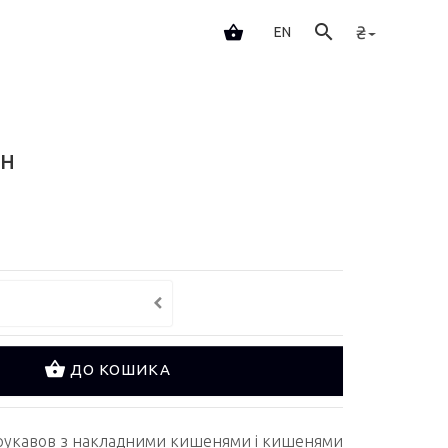
₴
EN
ОН
ДО КОШИКА
 рукавов з накладними кишенями і кишенями