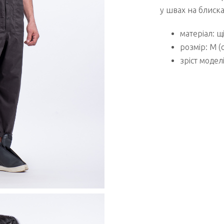
у швах на блиска
матеріал: щ
розмір: M (
зріст моделі