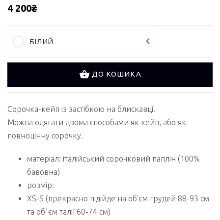
4 200₴
БІЛИЙ
ДО КОШИКА
Сорочка-кейп із застібкою на блискавці.
Можна одягати двома способами як кейп, або як
повноцінну сорочку.
матеріал: італійський сорочковий паплін (100%
бавовна)
розмір:
XS-S (прекрасно підійде на об'єм грудей 88-93 см
та обʼєм талії 60-74 см)