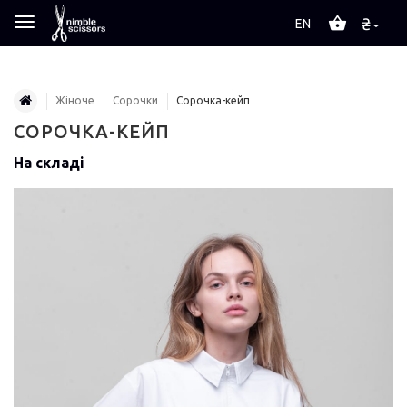
₴
EN
Жіноче
Сорочки
Сорочка-кейп
СОРОЧКА-КЕЙП
На складі