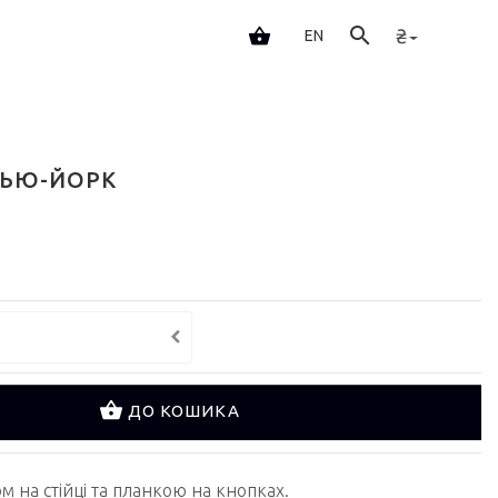
₴
EN
НЬЮ-ЙОРК
ДО КОШИКА
м на стійці та планкою на кнопках.