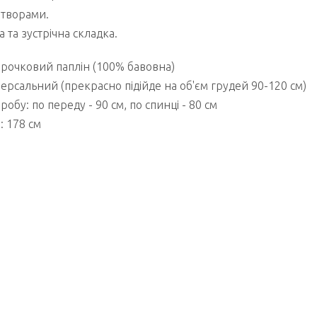
отворами.
а та зустрічна складка.
орочковий паплін (100% бавовна)
версальний (прекрасно підійде на об'єм грудей 90-120 см)
обу: по переду - 90 см, по спинці - 80 см
: 178 см