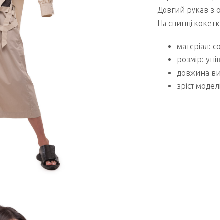
Довгий рукав з 
На спинці кокетк
матеріал: с
розмір: уні
довжина вир
зріст моделі