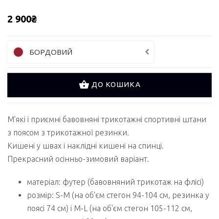
2 900₴
БОРДОВИЙ
ДО КОШИКА
М'які і приємні бавовняні трикотажні спортивні штани
з поясом з трикотажної резинки.
Кишені у швах і наклідні кишені на спинці.
Прекрасний осінньо-зимовий варіант.
матеріал: футер (бавовняний трикотаж на флісі)
розмір: S-M (на об'єм стегон 94-104 см, резинка у
поясі 74 см) і M-L (на об'єм стегон 105-112 см,