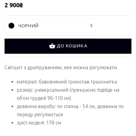
2 900₴
ЧОРНИЙ
ДО КОШИКА
Світшот з драпіруванням, яке можна регулювати.
матеріал: бавовняний трикотаж трьохнитка
розмір: універсальний (прекрасно підійде на
об'єм грудей 90-110 см)
довжина виробу: по спинці - 54 см, довжина по
переду регулюється
зріст моделі: 178 см