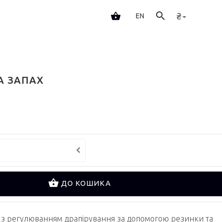
₴
EN
А ЗАПАХ
ДО КОШИКА
х з регулюванням драпірування за допомогою резинки та