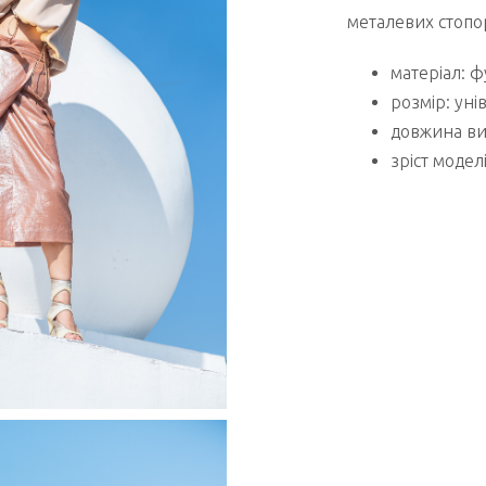
металевих стопор
матеріал: ф
розмір: уні
довжина вир
зріст моделі