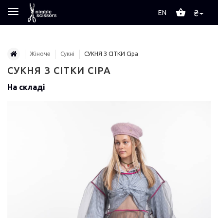
₴
EN
Жіноче
Сукні
СУКНЯ З СІТКИ Сіра
СУКНЯ З СІТКИ СІРА
На складі