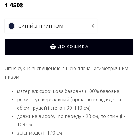
1 450₴
СИНІЙ З ПРИНТОМ
ДО КОШИКА
Літня сукня зі спущеною лінією плеча і асиметричним
низом.
матеріал: сорочкова бавовна (100% бавовна)
розмір: універсальний (прекрасно підійде на
об'єм грудей і стегон 90-110 см)
довжина виробу: по переду - 93 см, по спинці -
109 см
зріст моделі: 170 см