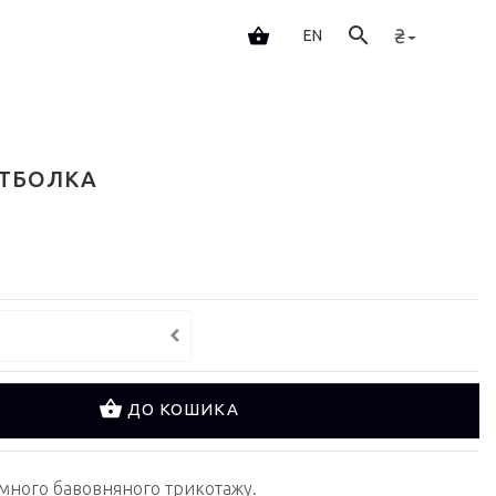
₴
EN
УТБОЛКА
ДО КОШИКА
много бавовняного трикотажу.