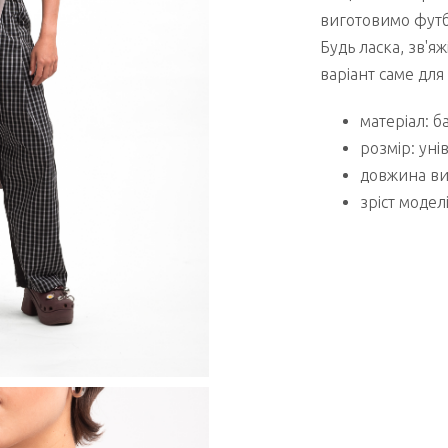
виготовимо футб
Будь ласка, зв'я
варіант саме для 
матеріал: 
розмір: уні
довжина вир
зріст моделі