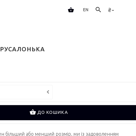
₴
EN
 РУСАЛОНЬКА
ДО КОШИКА
ен більший або менший розмір, ми із задоволенням