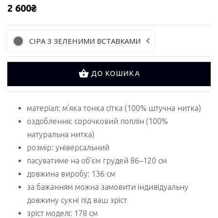
2 600₴
СІРА З ЗЕЛЕНИМИ ВСТАВКАМИ
ДО КОШИКА
матеріал: м’яка тонка сітка (100% штучна нитка)
оздоблення: сорочковий поплін (100%
натуральна нитка)
розмір: універсальний
пасуватиме на об’єм грудей 86–120 см
довжина виробу: 136 см
за бажанням можна замовити індивідуальну
довжину сукні під ваш зріст
зріст моделі: 178 см