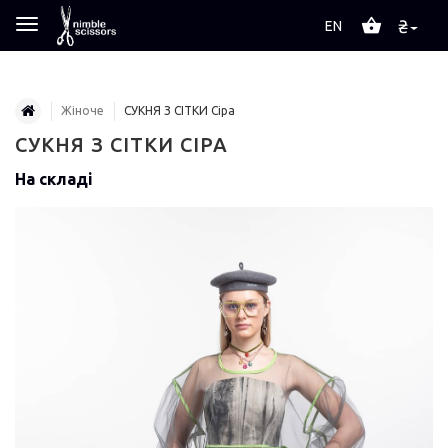
₴
EN
Жіноче
СУКНЯ З СІТКИ Сіра
СУКНЯ З СІТКИ СІРА
На складі