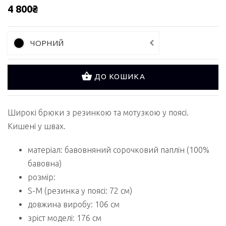
4 800₴
ЧОРНИЙ
ДО КОШИКА
Широкі брюки з резинкою та мотузкою у поясі.
Кишені у швах.
матеріал: бавовняний сорочковий паплін (100%
бавовна)
розмір:
S-M (резинка у поясі: 72 см)
довжина виробу: 106 см
зріст моделі: 176 см