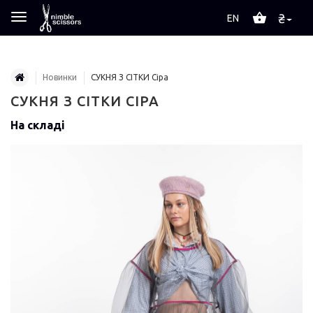
₴
EN
Новинки
СУКНЯ З СІТКИ Сіра
СУКНЯ З СІТКИ СІРА
На складі