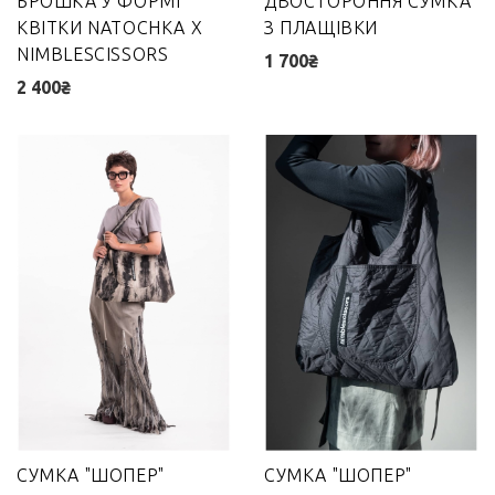
БРОШКА У ФОРМІ
ДВОСТОРОННЯ СУМКА
КВІТКИ NATOCHKA X
З ПЛАЩІВКИ
NIMBLESCISSORS
1 700₴
2 400₴
СУМКА "ШОПЕР"
СУМКА "ШОПЕР"